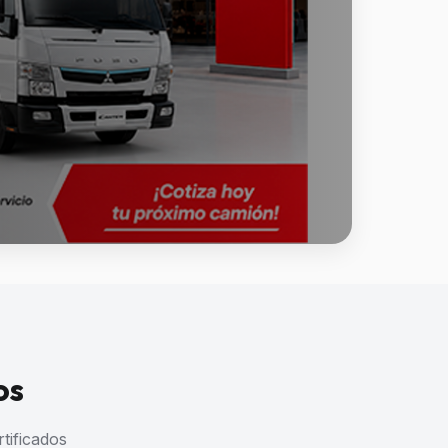
os
tificados