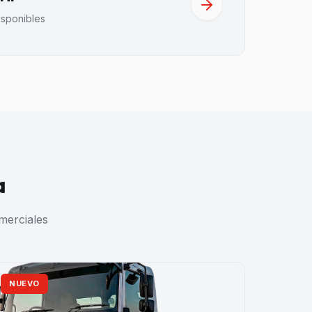
isponibles
a
merciales
NUEVO